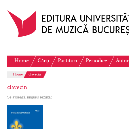
Home
Cărți
Partituri
Periodice
Autor
Home
clavecin
clavecin
Se afișează singurul rezultat