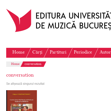
Home
Cărți
Partituri
Periodice
Autor
Home
conversation
conversation
Se afișează singurul rezultat