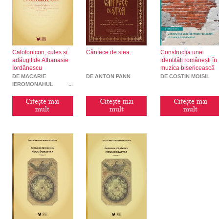
Calofonicon, cules și
Cântece de stea
Construcția unei
adăugit de Athanasie
identități românești în
Iordănescu
muzica bisericească
DE MACARIE
DE ANTON PANN
DE COSTIN MOISIL
IEROMONAHUL
Citește mai
Citește mai
Citește mai
mult
mult
mult