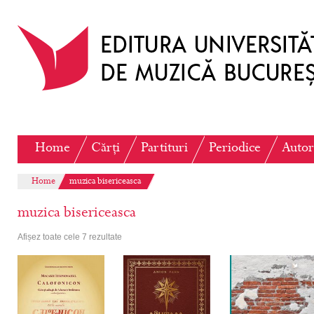
Home
Cărți
Partituri
Periodice
Autor
Home
muzica bisericeasca
muzica bisericeasca
Afișez toate cele 7 rezultate