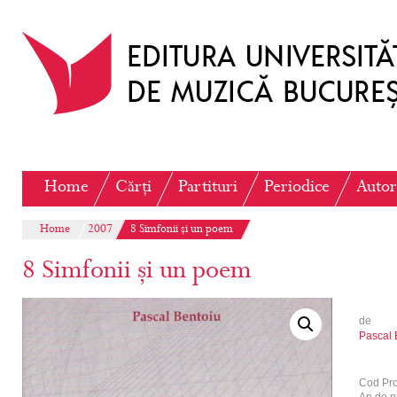
Home
Cărți
Partituri
Periodice
Autor
Home
2007
8 Simfonii și un poem
8 Simfonii și un poem
de
Pascal 
Cod Pr