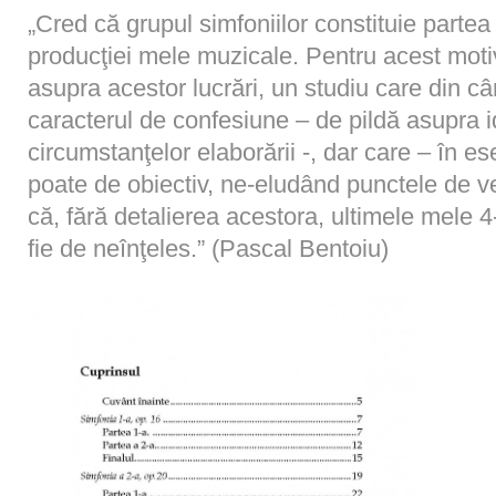
„Cred că grupul simfoniilor constituie parte
producţiei mele muzicale. Pentru acest moti
asupra acestor lucrări, un studiu care din c
caracterul de confesiune – de pildă asupra i
circumstanţelor elaborării -, dar care – în es
poate de obiectiv, ne-eludând punctele de v
că, fără detalierea acestora, ultimele mele 4
fie de neînţeles.” (Pascal Bentoiu)