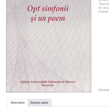
An de p
Tipul luc
Nr. de p
Format
Etichet
Descriere
Despre autor