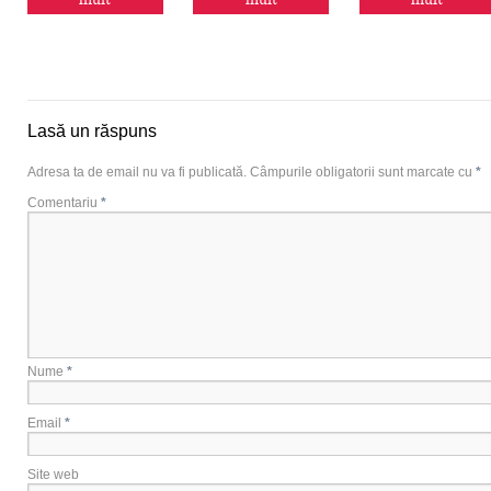
mult
mult
mult
Lasă un răspuns
Adresa ta de email nu va fi publicată.
Câmpurile obligatorii sunt marcate cu
*
Comentariu
*
Nume
*
Email
*
Site web