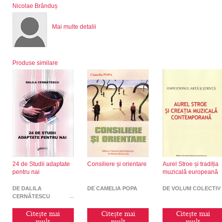
Nicolae Brânduș
Mai multe detalii
Produse similare
24 de Studii adaptate
Consiliere și orientare
Aurel Stroe și tradiția
pentru nai
muzicală europeană
DE DALILA
DE CAMELIA POPA
DE VOLUM COLECTIV
CERNĂTESCU
Citește mai
Citește mai
Citește mai