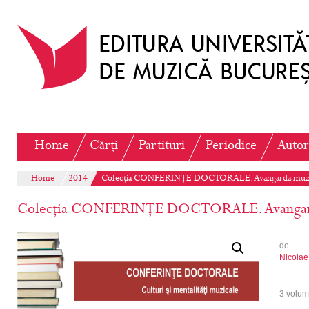
Home
Cărți
Partituri
Periodice
Autor
Home
2014
Colecția CONFERINȚE DOCTORALE. Avangarda muzi
Colecția CONFERINȚE DOCTORALE. Avangard
de
Nicolae
3 volu