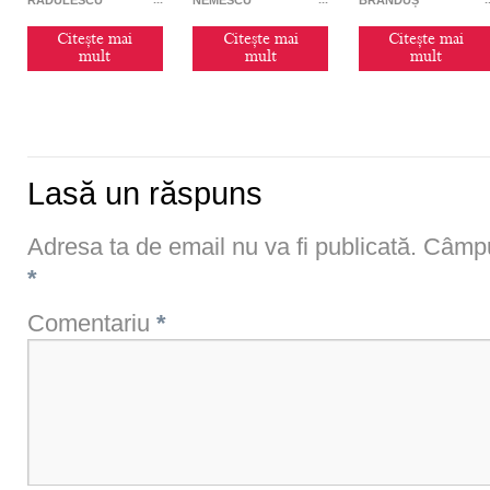
artistice ale secolului
XX
Citește mai
Citește mai
Citește mai
mult
mult
mult
Lasă un răspuns
Adresa ta de email nu va fi publicată.
Câmpur
*
Comentariu
*