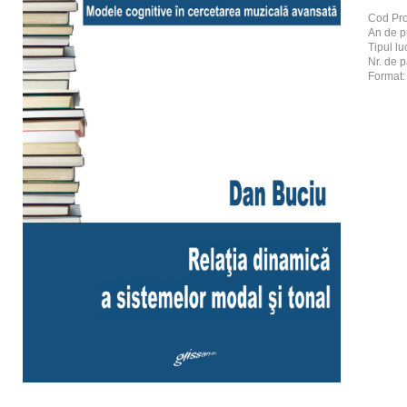
Cod Pr
An de p
Tipul luc
Nr. de p
Format