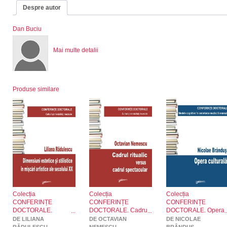
Despre autor
Dan Buciu
Mai multe detalii
Produse similare
Colecția
Colecția
Colecția
CONFERINȚE
CONFERINȚE
CONFERINȚE
DOCTORALE.
DOCTORALE. Cadru
DOCTORALE. Opera
Dimensiuni estetice și
ritualic versus cadrul
culturală
DE LILIANA
DE OCTAVIAN
DE NICOLAE
stilistce în mișcări
spectacular
RĂDULESCU
NEMESCU
BRÂNDUȘ