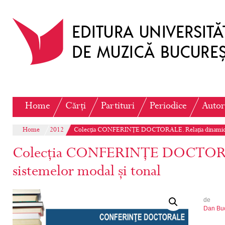
Home
Cărți
Partituri
Periodice
Autor
Home
2012
Colecția CONFERINȚE DOCTORALE. Relația dinamică a
Colecția CONFERINȚE DOCTORALE
sistemelor modal și tonal
de
Dan Bu