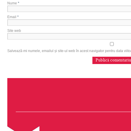
Nume
*
Email
*
Site web
Salvează-mi numele, emailul și site-ul web în acest navigator pentru data vii