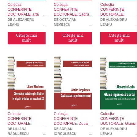
Colecția
Colecția
Colecția
CONFERINȚE
CONFERINȚE
CONFERINȚE
DOCTORALE. arta
DOCTORALE. Cadru
DOCTORALE.
fugii de J.S.Bach – O
ritualic versus cadrul
Coloristica muzicală ș
DE ALEXANDRU
DE OCTAVIAN
DE ALEXANDRU
dramă muzicală
spectacular
interferențe cu artele
LEAHU
NEMESCU
LEAHU
instrumentală
vizuale și cu sugestia
poetică
Citește mai
Citește mai
Citește mai
mult
mult
mult
Colecția
Colecția
Colecția
CONFERINȚE
CONFERINȚE
CONFERINȚE
DOCTORALE.
DOCTORALE. Două
DOCTORALE. Gluma
Dimensiuni estetice și
ipostaze ale
ingenioasă a artei în
DE LILIANA
DE ADRIAN
DE ALEXANDRU
stilistce în mișcări
postmodernismului
universul celor 555 d
RĂDULESCU
IORGULESCU
LEAHU