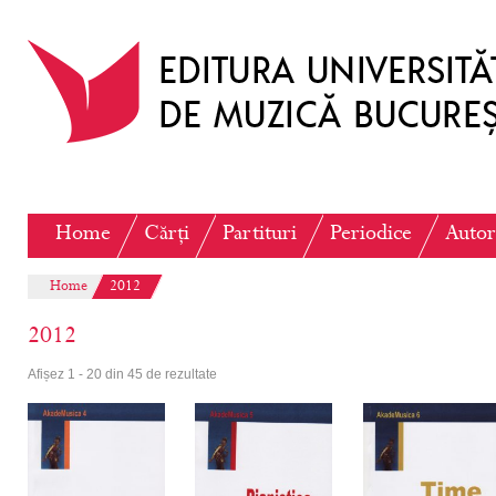
Home
Cărți
Partituri
Periodice
Autor
Home
2012
2012
Afișez 1 - 20 din 45 de rezultate