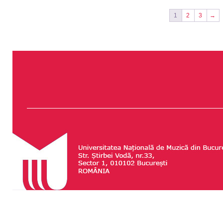
1
2
3
→