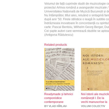
Volumul de față cuprinde studii de muzicologie 
proiectul
Arhiva română a avangardei muzicale /
Universitatea Națională de Muzică București și d
Nu întâmplător, titlul ales, reluând o sintagmă fam
după anii ’50. Firele stilistice o leagă în subtile c
îndrăzneala inovatoare în concordanță cu spiritul 
carte: Pascal Bentoiu, Wilhelm Georg Berger, Dum
Cei șapte autori care semnează studiile se apleac
(Antigona Rădulescu)
Related products
Readymade și tehnici
Noi istorii ale muzicil
componistice
românești I. De la
contemporane
vechi manuscrise la
perioada modernă a
BY VLAD HÎRLAV-
VOLUM COLECTIV