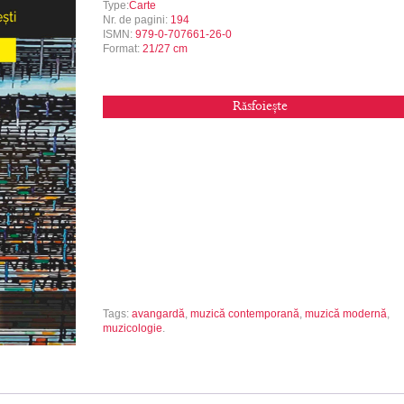
Type:
Carte
Nr. de pagini:
194
ISMN:
979-0-707661-26-0
Format:
21/27 cm
Răsfoiește
Tags:
avangardă
,
muzică contemporană
,
muzică modernă
,
muzicologie
.