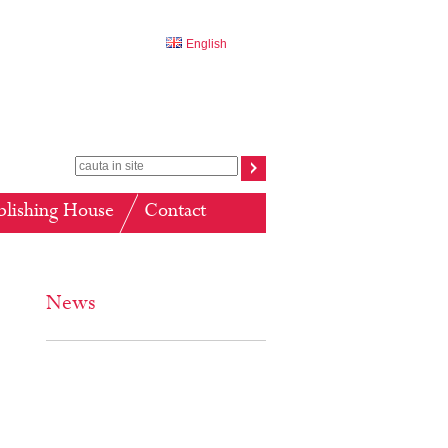
English
blishing House
Contact
News