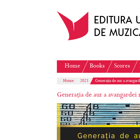
Home
Books
Scores
Home
2021
Generația de aur a avangar
Generația de aur a avangardei