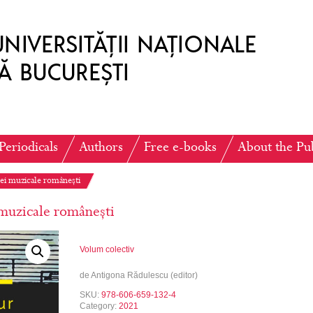
Periodicals
Authors
Free e-books
About the Pu
dei muzicale românești
 muzicale românești
Volum colectiv
de Antigona Rădulescu (editor)
SKU:
978-606-659-132-4
Category:
2021