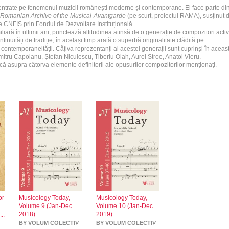
centrate pe fenomenul muzicii românești moderne și contemporane. El face parte di
 Romanian Archive of the Musical-Avantgarde
(pe scurt, proiectul RAMA), susținut 
e CNFIS prin Fondul de Dezvoltare Instituțională.
iliară în ultimii ani, punctează altitudinea atinsă de o generație de compozitori activ
ontinuități de tradiție, în același timp arată o superbă originalitate clădită pe
contemporaneității. Câțiva reprezentanți ai acestei generații sunt cuprinși în aceas
itru Capoianu, Ștefan Niculescu, Tiberiu Olah, Aurel Stroe, Anatol Vieru.
ă asupra câtorva elemente definitorii ale opusurilor compozitorilor menționați.
or
Musicology Today,
Musicology Today,
Volume 9 (Jan-Dec
Volume 10 (Jan-Dec
2018)
2019)
BY VOLUM COLECTIV
BY VOLUM COLECTIV