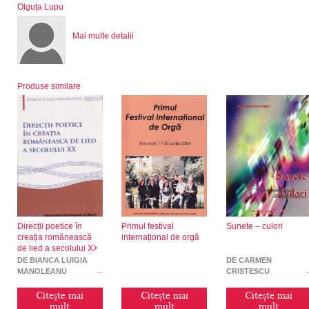
Olguța Lupu
Mai multe detalii
Produse similare
Direcții poetice în
Primul festival
Sunete – culori
creația românească
internațional de orgă
de lied a secolului XX
DE BIANCA LUIGIA
DE CARMEN
MANOLEANU
CRISTESCU
Citește mai
Citește mai
Citește mai
mult
mult
mult