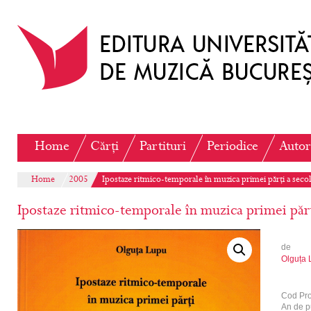
Home
Cărți
Partituri
Periodice
Autor
Home
2005
Ipostaze ritmico-temporale în muzica primei părți a seco
Ipostaze ritmico-temporale în muzica primei păr
de
Olguța 
Cod Pr
An de p