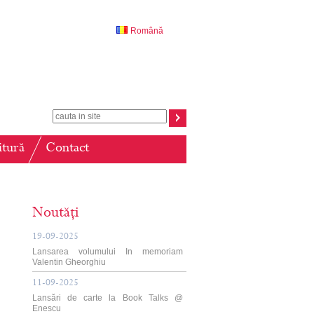
Română
itură
Contact
Noutăți
19-09-2025
Lansarea volumului In memoriam
Valentin Gheorghiu
11-09-2025
Lansări de carte la Book Talks @
Enescu