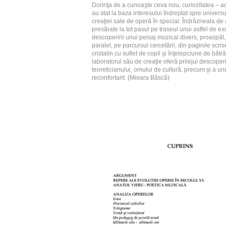
Dorinţa de a cunoaşte ceva nou, curiozitatea – ac
au stat la baza interesului îndreptat spre universul
creaţiei sale de operă în special. Îndrăzneala de 
presărate la tot pasul pe traseul unui astfel de excu
descoperirii unui peisaj muzical divers, proaspăt, r
paralel, pe parcursul cercetării, din paginile scr
cristalin cu suflet de copil şi înţelepciune de băt
laboratorul său de creaţie oferă prilejul descoper
teoreticianului, omului de cultură, precum şi a unu
reconfortant. (Mioara Bâscă)