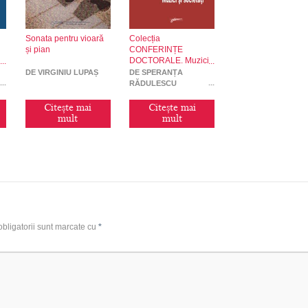
Sonata pentru vioară
Colecția
și pian
CONFERINȚE
a
DOCTORALE. Muzici
și societăți
DE VIRGINIU LUPAȘ
DE SPERANȚA
RĂDULESCU
Citește mai
Citește mai
mult
mult
bligatorii sunt marcate cu
*