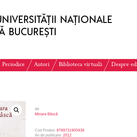
Periodice
Autori
Biblioteca virtuală
Despre ed
de
Mioara Bâscă
Cod Produs:
9789731905938
An de publicare:
2012