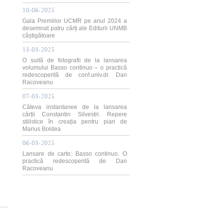
10-06-2025
Gala Premiilor UCMR pe anul 2024 a
desemnat patru cărți ale Editurii UNMB
câștigătoare
13-03-2025
O suită de fotografii de la lansarea
volumului Basso continuo – o practică
redescoperită de conf.univ.dr. Dan
Racoveanu
07-03-2025
Câteva instantanee de la lansarea
cărții Constantin Silvestri. Repere
stilistice în creația pentru pian de
Marius Boldea
06-03-2025
Lansare de carte: Basso continuo. O
practică redescoperită de Dan
Racoveanu