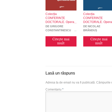
Colecția
Colecția
CONFERINȚE
CONFERINȚE
DOCTORALE. Opera
DOCTORALE. Oper
romantică italiană
culturală
DE GRIGORE
DE NICOLAE
CONSTANTINESCU
BRÂNDUȘ
Citește mai
Citește mai
mult
mult
Lasă un răspuns
Adresa ta de email nu va fi publicată.
Câmpurile o
Comentariu
*