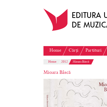
Home
Cărți
Partituri
Home
2012
Mioara Bâscă
Mioara Bâscă