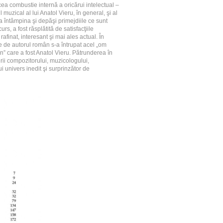
ea combustie internă a oricărui intelectual –
 muzical al lui Anatol Vieru, în general, şi al
a întâmpina şi depăşi primejdiile ce sunt
rs, a fost răsplătită de satisfacţiile
afinat, interesant şi mai ales actual. În
ise de autorul român s-a întrupat acel „om
rân” care a fost Anatol Vieru. Pătrunderea în
irii compozitorului, muzicologului,
i univers inedit şi surprinzător de