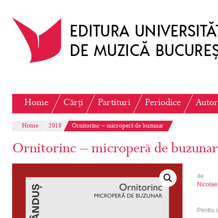
Home
Cărți
Partituri
Periodice
Autor
Home
2018
Ornitorinc – microperă de buzunar
Ornitorinc – microperă de buzunar
de
Nicolae
Pentru 