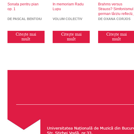
Sonata pentru pian
In memoriam Radu
Brahms versus
op. 1
Lupu
Strauss? Simfonismul
german târziu reflecta
în creația concertistic
DE PASCAL BENTOIU
VOLUM COLECTIV
DE OXANA CORJOS
pentru pian
Citește mai
Citește mai
Citește mai
mult
mult
mult