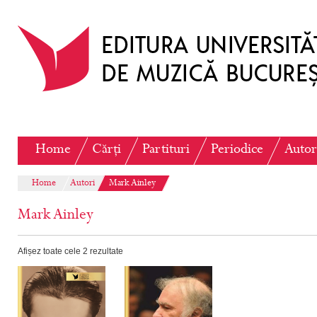
Home
Cărți
Partituri
Periodice
Autor
Home
Autori
Mark Ainley
Mark Ainley
Afișez toate cele 2 rezultate