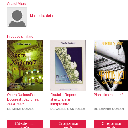
Anatol Vieru
Mai multe detalii
Produse similare
Opera Națională din
Flautul – Repere
Pianistica modernă
București. Sagiunea
structurale și
2004-2005
interpretative
DE MIHAI COSMA
DE VASILE GANȚOLEA
DE LAVINIA COMAN
Citește mai
Citește mai
Citește mai