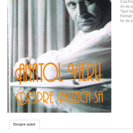
Cod Pr
An de p
Tipul luc
Format
Nr. de p
Despre autor