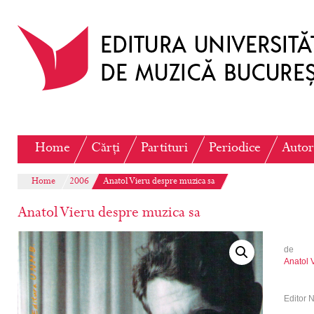
Home
Cărți
Partituri
Periodice
Autor
Home
2006
Anatol Vieru despre muzica sa
Anatol Vieru despre muzica sa
de
Anatol 
Editor 