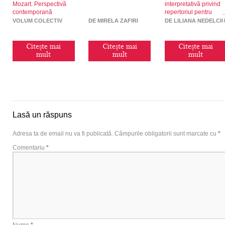
Mozart. Perspectivă
interpretativă privind
contemporană
repertoriul pentru
clarinet și pian
VOLUM COLECTIV
DE MIRELA ZAFIRI
DE LILIANA NEDELCI
Citește mai
Citește mai
Citește mai
mult
mult
mult
Lasă un răspuns
Adresa ta de email nu va fi publicată.
Câmpurile obligatorii sunt marcate cu
*
Comentariu
*