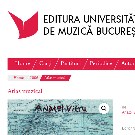
Home
Cărți
Partituri
Periodice
Autor
Home
2006
Atlas muzical
Atlas muzical
de
Anatol 
Editor 