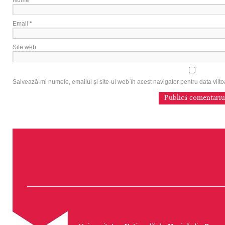
Nume
*
Email
*
Site web
Salvează-mi numele, emailul și site-ul web în acest navigator pentru data vii