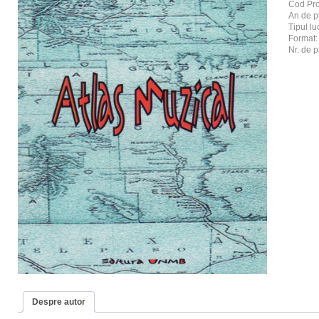
Cod Pr
An de p
Tipul luc
Format
Nr. de p
Despre autor