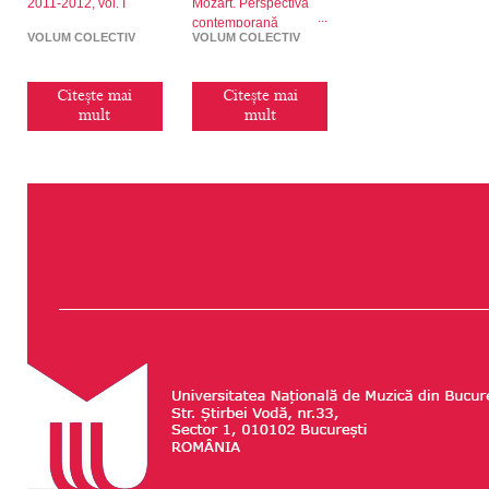
2011-2012, vol. I
Mozart. Perspectivă
contemporană
VOLUM COLECTIV
VOLUM COLECTIV
Citește mai
Citește mai
mult
mult