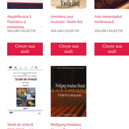
AkadeMusica 5.
Amintirea unui
Arta interpretativă
Pianistica și
muzician: Vasile Iliuț
românească
pedagogia
VOLUM COLECTIV
VOLUM COLECTIV
VOLUM COLECTIV
românească
Citește mai
Citește mai
Citește mai
mult
mult
mult
Studii de sinteză
Wolfgang Amadeus