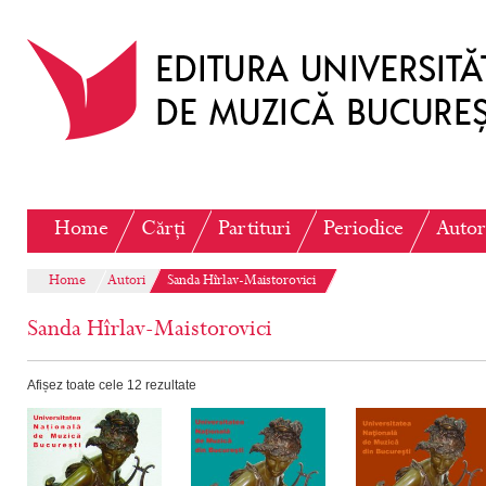
Home
Cărți
Partituri
Periodice
Autor
Home
Autori
Sanda Hîrlav-Maistorovici
Sanda Hîrlav-Maistorovici
Afișez toate cele 12 rezultate