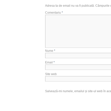
Adresa ta de email nu va fi publicată.
Câmpurile o
Comentariu
*
Nume
*
Email
*
Site web
Salvează-mi numele, emailul și site-ul web în ac