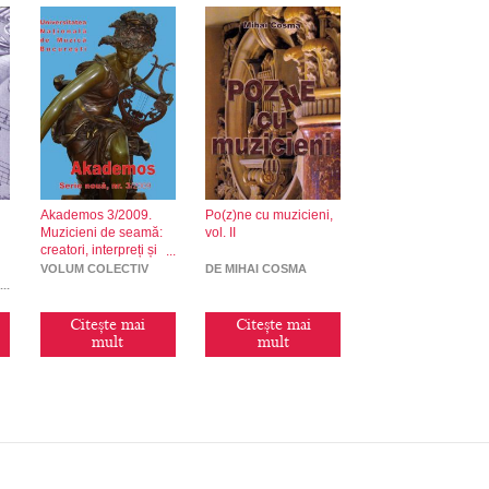
Akademos 3/2009.
Po(z)ne cu muzicieni,
Muzicieni de seamă:
vol. II
creatori, interpreți și
pedagogi
VOLUM COLECTIV
DE MIHAI COSMA
Citește mai
Citește mai
mult
mult