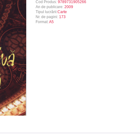
Cod Produs:
9789731905266
An de publicare:
2009
Tipul lucrării:
Carte
Nr. de pagini:
173
Format:
A5