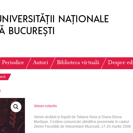
Periodice
Autori
Biblioteca virtuală
Despre ed
ască
ă
Volum colectiv
Volum alcătuit și îngrijit de Tatiana Noia și Diana Elena
Murășan. Conține comunicări științifice prezentate în cadrul
Zilelor Facultății de Interpretare Muzicală, 17-25 martie 2008