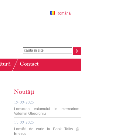
Română
itură
Contact
Noutăți
19-09-2025
Lansarea volumului In memoriam
Valentin Gheorghiu
11-09-2025
Lansări de carte la Book Talks @
Enescu