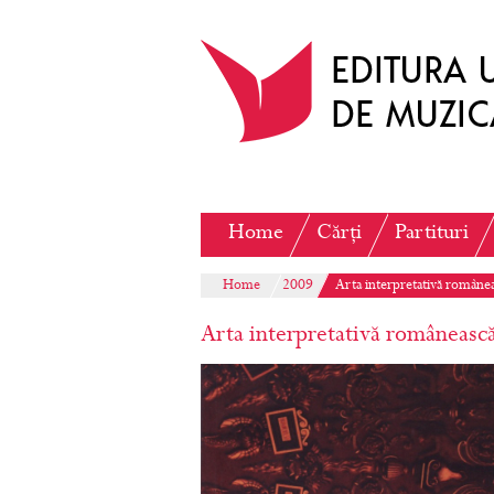
Home
Cărți
Partituri
Home
2009
Arta interpretativă române
Arta interpretativă româneasc