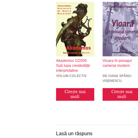
Akademos 2/2009.
Vioara în peisajul
Sub lupa creativității
cameral modern
interpretative
VOLUM COLECTIV
DE OANA SPÂNU-
VIȘENESCU
Citește mai
Citește mai
mult
mult
Lasă un răspuns