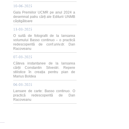
10-06-2025
Gala Premiilor UCMR pe anul 2024 a
desemnat patru cărți ale Editurii UNMB
câștigătoare
13-03-2025
O suită de fotografii de la lansarea
volumului Basso continuo – o practică
redescoperită de conf.univ.dr. Dan
Racoveanu
07-03-2025
Câteva instantanee de la lansarea
cărții Constantin Silvestri. Repere
stilistice în creația pentru pian de
Marius Boldea
06-03-2025
Lansare de carte: Basso continuo. O
practică redescoperită de Dan
Racoveanu