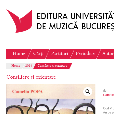
Home
Cărți
Partituri
Periodice
Autor
Home
2014
Consiliere și orientare
Consiliere și orientare
de
Cameli
Cod Pr
An de p