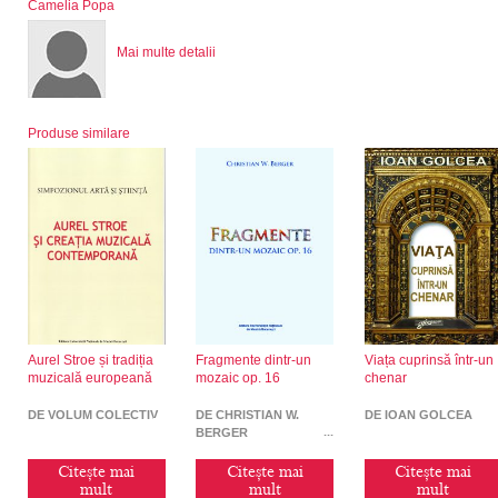
Camelia Popa
Mai multe detalii
Produse similare
Aurel Stroe și tradiția
Fragmente dintr-un
Viața cuprinsă într-un
muzicală europeană
mozaic op. 16
chenar
DE VOLUM COLECTIV
DE CHRISTIAN W.
DE IOAN GOLCEA
BERGER
Citește mai
Citește mai
Citește mai
mult
mult
mult