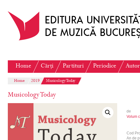
Home
Cărți
Partituri
Periodice
Autor
Home
2019
Musicology Today
Musicology Today
de
Volum c
Cod Pr
An de p